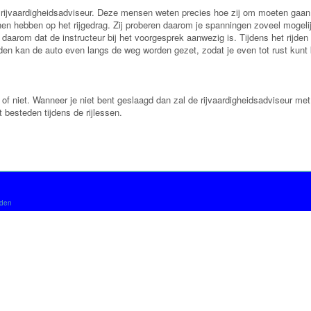
jvaardigheidsadviseur. Deze mensen weten precies hoe zij om moeten gaan 
n hebben op het rijgedrag. Zij proberen daarom je spanningen zoveel mogelij
 daarom dat de instructeur bij het voorgesprek aanwezig is. Tijdens het rijde
ijden kan de auto even langs de weg worden gezet, zodat je even tot rust kun
f niet. Wanneer je niet bent geslaagd dan zal de rijvaardigheidsadviseur met 
 besteden tijdens de rijlessen.
uden