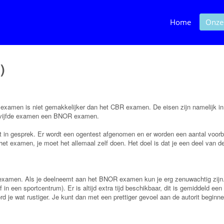
Home
Onze
)
xamen is niet gemakkelijker dan het CBR examen. De eisen zijn namelijk in e
et vijfde examen een BNOR examen.
in gesprek. Er wordt een ogentest afgenomen en er worden een aantal voorbe
 het examen, je moet het allemaal zelf doen. Het doel is dat je een deel van d
examen. Als je deelneemt aan het BNOR examen kun je erg zenuwachtig zijn
f in een sportcentrum). Er is altijd extra tijd beschikbaar, dit is gemiddeld ee
d je wat rustiger. Je kunt dan met een prettiger gevoel aan de autorit beginne