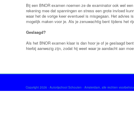
Bij een BNOR examen noemen ze de examinator ook wel een ri
rekening mee dat spanningen en stress een grote invloed kunne
waar het de vorige keer eventueel is misgegaan. Het advies is
mogelijk maken voor je. Als je zenuwachtig bent tijdens het r
Geslaagd?
Als het BNOR examen klaar is dan hoor je of je geslaagd bent o
hierbij aanwezig zijn, zodat hij weet waar je aandacht aan moet
Copyright 2026 - Autorijschool Schouten - Amsterdam, alle rechten voorbeho