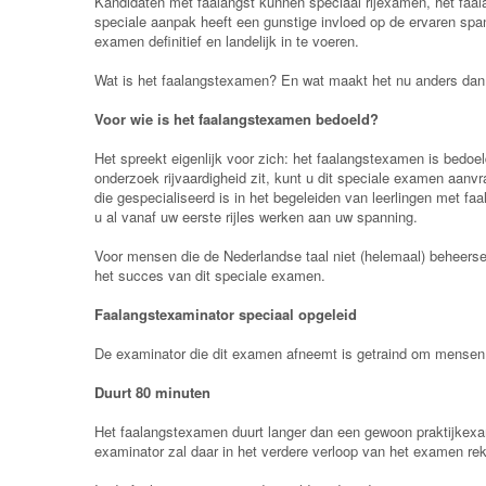
Kandidaten met faalangst kunnen speciaal rijexamen, het faala
speciale aanpak heeft een gunstige invloed op de ervaren spann
examen definitief en landelijk in te voeren.
Wat is het faalangstexamen? En wat maakt het nu anders dan
Voor wie is het faalangstexamen bedoeld?
Het spreekt eigenlijk voor zich: het faalangstexamen is bedoel
onderzoek rijvaardigheid zit, kunt u dit speciale examen aanv
die gespecialiseerd is in het begeleiden van leerlingen met faal
u al vanaf uw eerste rijles werken aan uw spanning.
Voor mensen die de Nederlandse taal niet (helemaal) beheers
het succes van dit speciale examen.
Faalangstexaminator speciaal opgeleid
De examinator die dit examen afneemt is getraind om mensen 
Duurt 80 minuten
Het faalangstexamen duurt langer dan een gewoon praktijkexam
examinator zal daar in het verdere verloop van het examen r