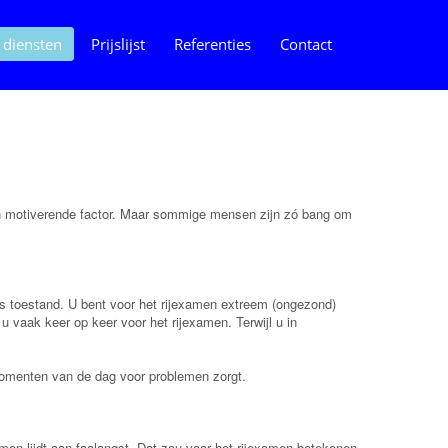
 diensten
Prijslijst
Referenties
Contact
t een motiverende factor. Maar sommige mensen zijn zó bang om
ls toestand. U bent voor het rijexamen extreem (ongezond)
 u vaak keer op keer voor het rijexamen. Terwijl u in
 momenten van de dag voor problemen zorgt.
xamen lijdt aan faalangst. Dat zou voor het rijexamen betekenen