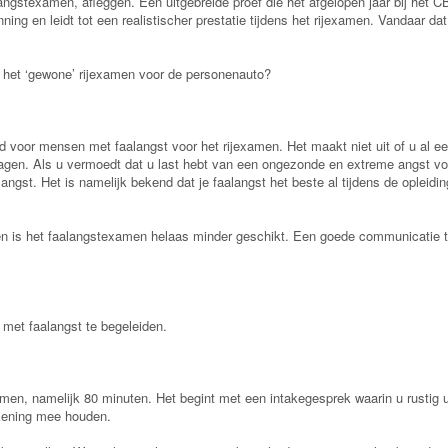
ngstexamen, afleggen. Een uitgebreide proef die het afgelopen jaar bij het 
ing en leidt tot een realistischer prestatie tijdens het rijexamen. Vandaar d
 het ‘gewone’ rijexamen voor de personenauto?
d voor mensen met faalangst voor het rijexamen. Het maakt niet uit of u al ee
ragen. Als u vermoedt dat u last hebt van een ongezonde en extreme angst vo
angst. Het is namelijk bekend dat je faalangst het beste al tijdens de opleiding
en is het faalangstexamen helaas minder geschikt. Een goede communicatie t
met faalangst te begeleiden.
en, namelijk 80 minuten. Het begint met een intakegesprek waarin u rustig u
ekening mee houden.