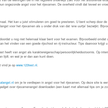
hun ongezonde angst voor het rijexamen. De overheid vindt dat teveel en vro
ormaal. Het kan u juist stimuleren om goed te presteren. U bent scherp door 
ngst voor het rijexamen als u onder druk van dat ‘ene uurtje’ bezwijkt. Bijvoo
oordat u nog niet helemaal klaar bent voor het examen. Bijvoorbeeld omdat u 
 het vinden van een goede rijschool en rij-instructeur. Tips daarvoor krijgt 
ast heeft van angst als karaktereigenschap/persoonlijkheidsstoornis. Op intern
an lijdt; en wat je er dan aan kunt doen.
t vind je op
www.123test.nl
.
alangst.nl
om je te verdiepen in angst voor het rijexamen. Op deze site is ee
s gadget over rijexamenangst downloaden (een kaart met allemaal tips om je zo