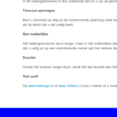
In dit faalangstexamen is dus voldoende tijd om u op uw gemak
Time-out aanvragen
Bent u eenmaal op weg en de verlammende spanning slaat toe,
als hij denkt dat u dat nodig heeft.
Niet makkelijker
Het faalangstexamen duurt langer, maar is niet makkelijker dan
dat u veilig en op een verantwoorde manier aan het verkeer d
Duurder
Omdat het examen langer duurt, wordt het wel duurder dan he
Test uzelf
Op
www.faalangst.nl
of
www.123test.nl
kunt u testen of u moet