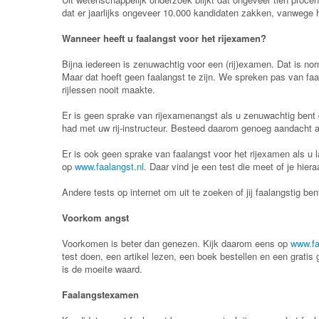
dat er jaarlijks ongeveer 10.000 kandidaten zakken, vanwege 
Wanneer heeft u faalangst voor het rijexamen?
Bijna iedereen is zenuwachtig voor een (rij)examen. Dat is n
Maar dat hoeft geen faalangst te zijn. We spreken pas van faala
rijlessen nooit maakte.
Er is geen sprake van rijexamenangst als u zenuwachtig bent d
had met uw rij-instructeur. Besteed daarom genoeg aandacht aan
Er is ook geen sprake van faalangst voor het rijexamen als u l
op
www.faalangst.nl
. Daar vind je een test die meet of je hiera
Andere tests op internet om uit te zoeken of jij faalangstig ben
Voorkom angst
Voorkomen is beter dan genezen. Kijk daarom eens op
www.fa
test doen, een artikel lezen, een boek bestellen en een grati
is de moeite waard.
Faalangstexamen