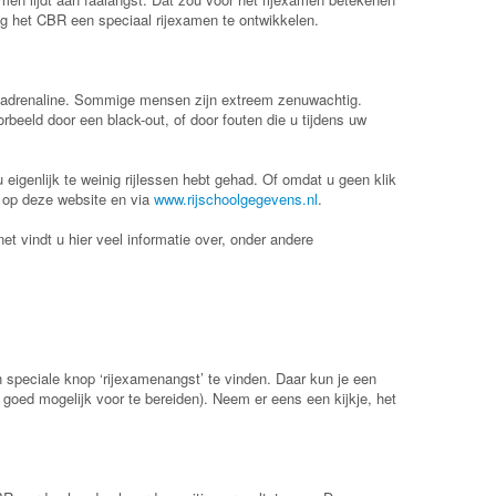
eg het CBR een speciaal rijexamen te ontwikkelen.
de adrenaline. Sommige mensen zijn extreem zenuwachtig.
rbeeld door een black-out, of door fouten die u tijdens uw
eigenlijk te weinig rijlessen hebt gehad. Of omdat u geen klik
u op deze website en via
www.rijschoolgegevens.nl
.
et vindt u hier veel informatie over, onder andere
n speciale knop ‘rijexamenangst’ te vinden. Daar kun je een
 goed mogelijk voor te bereiden). Neem er eens een kijkje, het