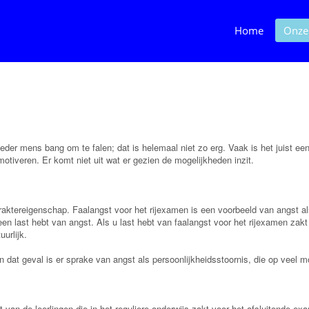
Home
Onze
is ieder mens bang om te falen; dat is helemaal niet zo erg. Vaak is het juis
motiveren. Er komt niet uit wat er gezien de mogelijkheden inzit.
araktereigenschap. Faalangst voor het rijexamen is een voorbeeld van angst a
een last hebt van angst. Als u last hebt van faalangst voor het rijexamen zakt
urlijk.
n dat geval is er sprake van angst als persoonlijkheidsstoornis, die op veel
t van de leerlingen die in het reguliere onderwijs zakt voor het afsluitende e