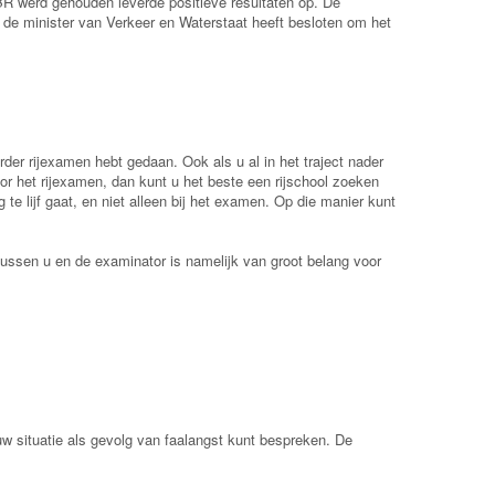
CBR werd gehouden leverde positieve resultaten op. De
at de minister van Verkeer en Waterstaat heeft besloten om het
rder rijexamen hebt gedaan. Ook als u al in het traject nader
or het rijexamen, dan kunt u het beste een rijschool zoeken
 te lijf gaat, en niet alleen bij het examen. Op die manier kunt
ussen u en de examinator is namelijk van groot belang voor
w situatie als gevolg van faalangst kunt bespreken. De