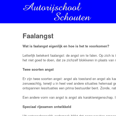
Faalangst
Wat is faalangst eigenlijk en hoe is het te voorkomen?
Letterlijk betekent faalangst: de angst om te falen. Op zich 
het niet goed te doen, dat ze zichzelf blokkeren in plaats van 
Twee soorten angst
Er zijn twee soorten angst: angst als toestand en angst als k
zenuwachtig, terwijl u in heel veel andere situaties helemaal g
ontspannen lessituaties een prima bestuurder bent. Zonde, natu
Een andere vorm van angst is angst als karaktereigenschap. I
Speciaal rijexamen ontwikkeld
Uit wetenschappelijk onderzoek blijkt dat ongeveer tien procen